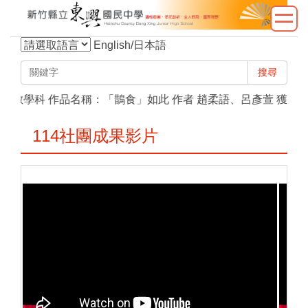
跳
到
主
English/日本語
要
搜尋
內
容
學科 作品名稱：「鵲食」如此 作者 趙柔語、呂彥萱 獲 第三名
區
114社團成果影片